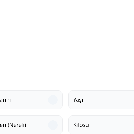
rihi
Yaşı
ri (Nereli)
Kilosu