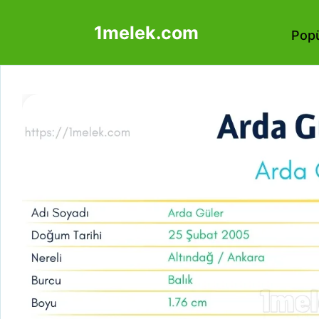
İçeriğe
1melek.com
atla
Popü