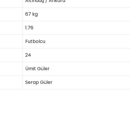
Altındağ / Ankara
67 kg
1.76
Futbolcu
24
Ümit Güler
Serap Güler