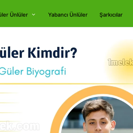
ler Ünlüler
Yabancı Ünlüler
Şarkıcılar