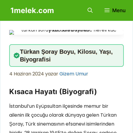
İçeriğe
1melek.com
Menu
atla
Türkan Şoray Boyu, Kilosu, Yaşı,
Biyografisi
4 Haziran 2024
yazar
Gizem Umur
Kısaca Hayatı (Biyografi)
İstanbul’un Eyüpsultan ilçesinde memur bir
ailenin ilk çocuğu olarak dünyaya gelen Türkan
Şoray, Türk sinemasının efsanevi isimlerinden
biridir. 28 Haziran 1945’te doğan Şoray, sadece