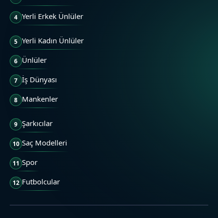
Yerli Erkek Ünlüler
4
Yerli Kadın Ünlüler
5
Ünlüler
6
İş Dünyası
7
Mankenler
8
Şarkıcılar
9
Saç Modelleri
10
Spor
11
Futbolcular
12