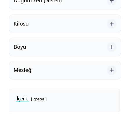
Doğum Yeri (Nereli)
Kilosu
Boyu
Mesleği
İçerik
göster