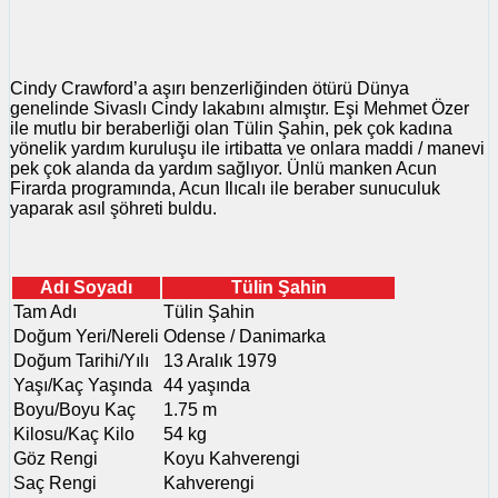
Cindy Crawford’a aşırı benzerliğinden ötürü Dünya
genelinde Sivaslı Cindy lakabını almıştır. Eşi Mehmet Özer
ile mutlu bir beraberliği olan Tülin Şahin, pek çok kadına
yönelik yardım kuruluşu ile irtibatta ve onlara maddi / manevi
pek çok alanda da yardım sağlıyor. Ünlü manken Acun
Firarda programında, Acun Ilıcalı ile beraber sunuculuk
yaparak asıl şöhreti buldu.
Adı Soyadı
Tülin Şahin
Tam Adı
Tülin Şahin
Doğum Yeri/Nereli
Odense / Danimarka
Doğum Tarihi/Yılı
13 Aralık 1979
Yaşı/Kaç Yaşında
44 yaşında
Boyu/Boyu Kaç
1.75 m
Kilosu/Kaç Kilo
54 kg
Göz Rengi
Koyu Kahverengi
Saç Rengi
Kahverengi