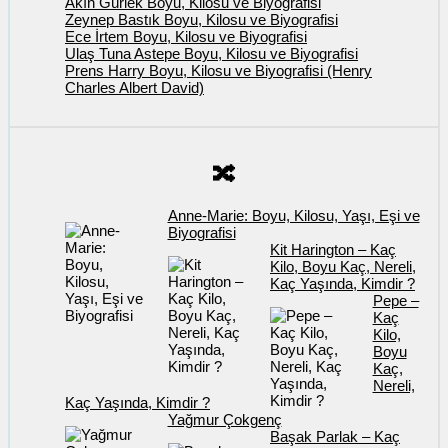
Akın Gürlek Boyu, Kilosu ve Biyografisi
Zeynep Bastık Boyu, Kilosu ve Biyografisi
Ece İrtem Boyu, Kilosu ve Biyografisi
Ulaş Tuna Astepe Boyu, Kilosu ve Biyografisi
Prens Harry Boyu, Kilosu ve Biyografisi (Henry
Charles Albert David)
🔀
Anne-Marie: Boyu, Kilosu, Yaşı, Eşi ve
Biyografisi
Kit Harington – Kaç
Kilo, Boyu Kaç, Nereli,
Kaç Yaşında, Kimdir ?
Pepe –
Kaç
Kilo,
Boyu
Kaç,
Nereli,
Kaç Yaşında, Kimdir ?
Yağmur Çokgenç
Başak Parlak – Kaç