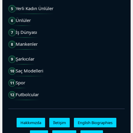
Yerli Kadın Ünlüler
5
Ünlüler
6
İş Dünyası
7
Mankenler
8
Şarkıcılar
9
Saç Modelleri
10
Spor
11
Futbolcular
12
Hakkımızda
İletişim
English Biographies