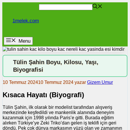
İçeriğe
atla
1melek.com
Menu
Tülin Şahin Boyu, Kilosu, Yaşı,
Biyografisi
10 Temmuz 2024
10 Temmuz 2024
yazar
Gizem Umur
Kısaca Hayatı (Biyografi)
Tülin Şahin, ilk olarak bir modelist tarafından alışveriş
merkezinde keşfedildi ve mankenlik alanında deneyim
kazanmak için 1998 yılında Paris’e gitti. Burada eğitim
alırken Türkiye’ye Zeki Triko’dan gelen iş teklifi için geri
döndü. Pek çok dünya markasının yüzü olan ve zamanının