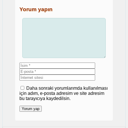
Yorum yapın
Yorum
İsim
E-
posta
İnternet
sitesi
Daha sonraki yorumlarımda kullanılması
için adım, e-posta adresim ve site adresim
bu tarayıcıya kaydedilsin.