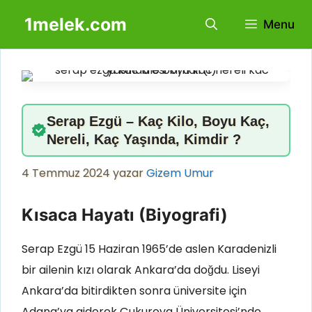
İçeriğe
1melek.com
Menu
atla
Serap Ezgü – Kaç Kilo, Boyu Kaç,
Nereli, Kaç Yaşında, Kimdir ?
4 Temmuz 2024
yazar
Gizem Umur
Kısaca Hayatı (Biyografi)
Serap Ezgü 15 Haziran 1965’de aslen Karadenizli
bir ailenin kızı olarak Ankara’da doğdu. Liseyi
Ankara’da bitirdikten sonra üniversite için
Adana’ya giderek Çukurova Üniversitesi’nde