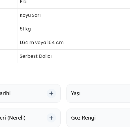
Ela
Koyu Sarı
51 kg
1.64 m veya 164 cm
Serbest Dalıcı
rihi
Yaşı
ri (Nereli)
Göz Rengi