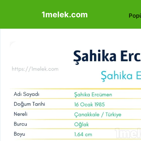
İçeriğe
1melek.com
atla
Popü