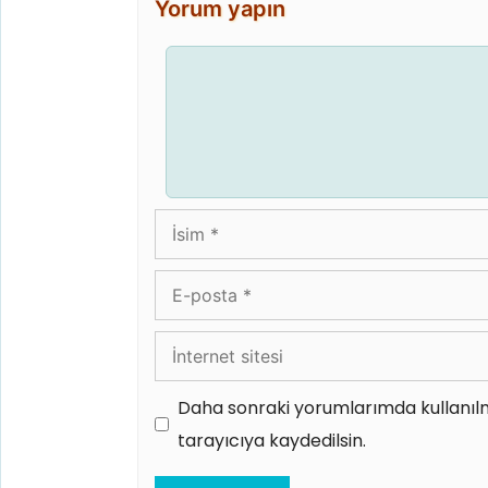
Yorum yapın
Yorum
İsim
E-
posta
İnternet
sitesi
Daha sonraki yorumlarımda kullanılm
tarayıcıya kaydedilsin.