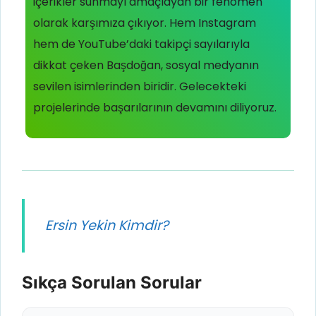
içerikler sunmayı amaçlayan bir fenomen
olarak karşımıza çıkıyor. Hem Instagram
hem de YouTube’daki takipçi sayılarıyla
dikkat çeken Başdoğan, sosyal medyanın
sevilen isimlerinden biridir. Gelecekteki
projelerinde başarılarının devamını diliyoruz.
Ersin Yekin Kimdir?
Sıkça Sorulan Sorular