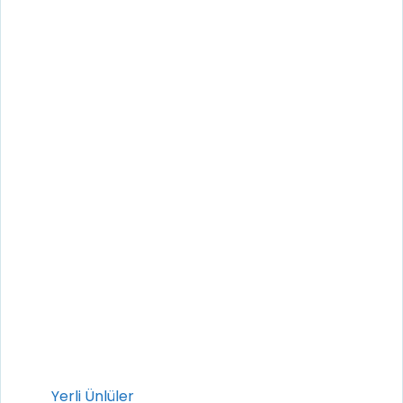
Kategoriler
Yerli Ünlüler