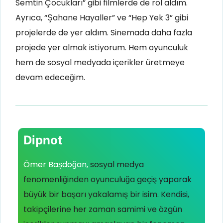
Semtin Çocukları” gibi filmlerde de rol aldım.
Ayrıca, “Şahane Hayaller” ve “Hep Yek 3” gibi
projelerde de yer aldım. Sinemada daha fazla
projede yer almak istiyorum. Hem oyunculuk
hem de sosyal medyada içerikler üretmeye
devam edeceğim.
Dipnot
Ömer Başdoğan,
sosyal medya
fenomenliğinden oyunculuğa geçiş yaparak
büyük bir başarı yakalamış bir isim. Kendisi,
takipçilerine her zaman samimi ve özgün