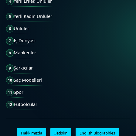
Yerli Erkek Ünlüler
4
Yerli Kadın Ünlüler
5
Ünlüler
6
İş Dünyası
7
Mankenler
8
Şarkıcılar
9
Saç Modelleri
10
Spor
11
Futbolcular
12
Hakkımızda
İletişim
English Biographies