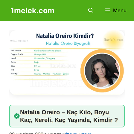
İçeriğe
1melek.com
Menu
atla
Natalia Oreiro – Kaç Kilo, Boyu
Kaç, Nereli, Kaç Yaşında, Kimdir ?