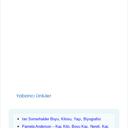
Kategoriler
Yabancı Ünlüler
Ian Somerhalder Boyu, Kilosu, Yaşı, Biyografisi
Pamela Anderson – Kaç Kilo, Boyu Kaç, Nereli, Kaç