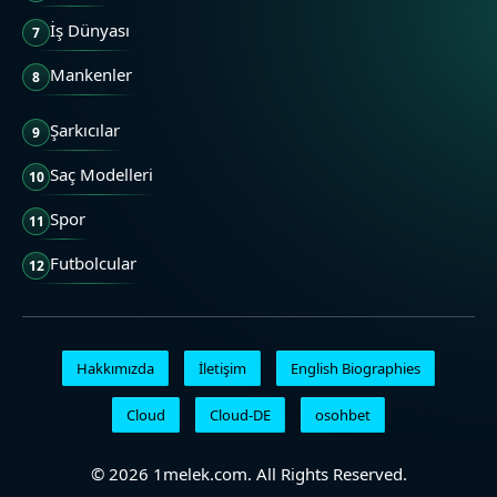
İş Dünyası
7
Mankenler
8
Şarkıcılar
9
Saç Modelleri
10
Spor
11
Futbolcular
12
Hakkımızda
İletişim
English Biographies
Cloud
Cloud-DE
osohbet
© 2026 1melek.com. All Rights Reserved.