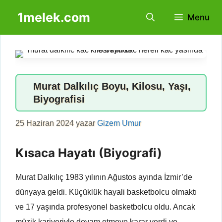
İçeriğe
1melek.com
Menu
atla
Murat Dalkılıç Boyu, Kilosu, Yaşı,
Biyografisi
25 Haziran 2024
yazar
Gizem Umur
Kısaca Hayatı (Biyografi)
Murat Dalkılıç 1983 yılının Ağustos ayında İzmir’de
dünyaya geldi. Küçüklük hayali basketbolcu olmaktı
ve 17 yaşında profesyonel basketbolcu oldu. Ancak
müzik kariyeriyle devam etmeye karar verdi ve