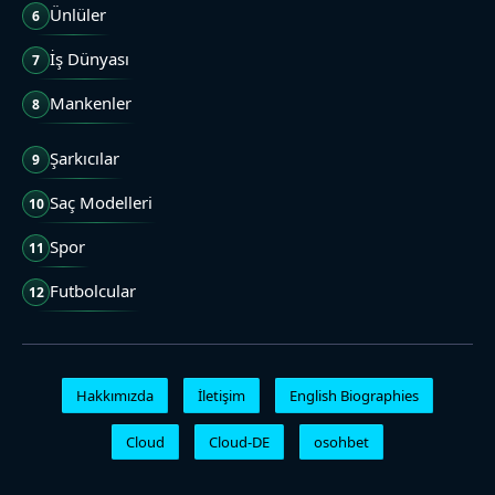
Ünlüler
6
İş Dünyası
7
Mankenler
8
Şarkıcılar
9
Saç Modelleri
10
Spor
11
Futbolcular
12
Hakkımızda
İletişim
English Biographies
Cloud
Cloud-DE
osohbet