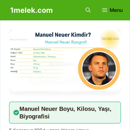
İçeriğe
1melek.com
Menu
atla
Manuel Neuer Boyu, Kilosu, Yaşı,
Biyografisi