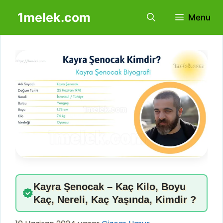
İçeriğe
1melek.com
Menu
atla
Kayra Şenocak – Kaç Kilo, Boyu
Kaç, Nereli, Kaç Yaşında, Kimdir ?