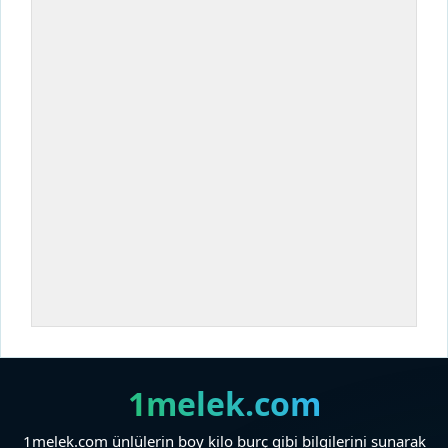
1melek.com
1melek.com ünlülerin boy kilo burç gibi bilgilerini sunarak