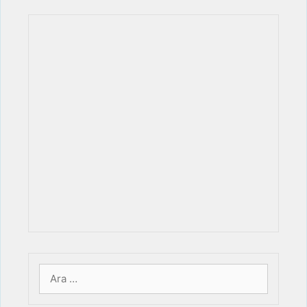
için
ara