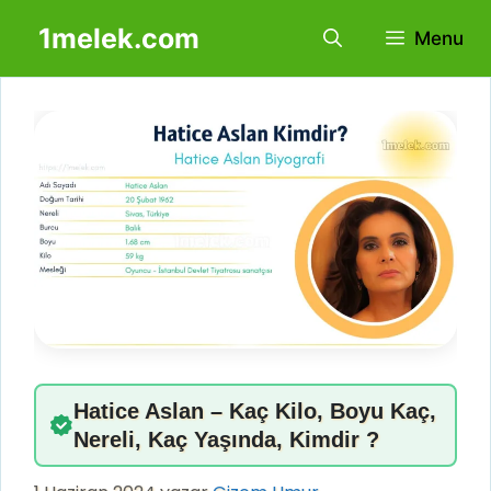
İçeriğe
1melek.com
Menu
atla
Hatice Aslan – Kaç Kilo, Boyu Kaç,
Nereli, Kaç Yaşında, Kimdir ?