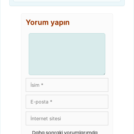
Yorum yapın
Yorum
İsim
E-
posta
İnternet
sitesi
Daha sonraki yorumlarımda