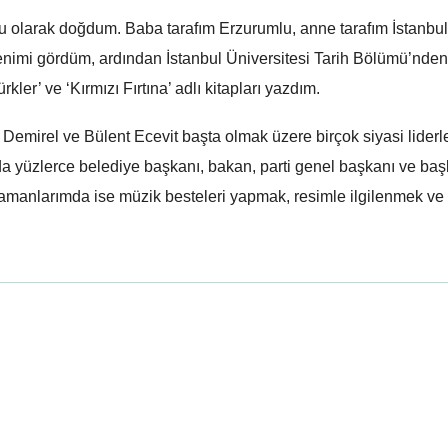
u olarak doğdum. Baba tarafım Erzurumlu, anne tarafım İstanbul
ğrenimi gördüm, ardından İstanbul Üniversitesi Tarih Bölümü’nd
ler’ ve ‘Kırmızı Fırtına’ adlı kitapları yazdım.
emirel ve Bülent Ecevit başta olmak üzere birçok siyasi liderl
da yüzlerce belediye başkanı, bakan, parti genel başkanı ve b
zamanlarımda ise müzik besteleri yapmak, resimle ilgilenmek ve 