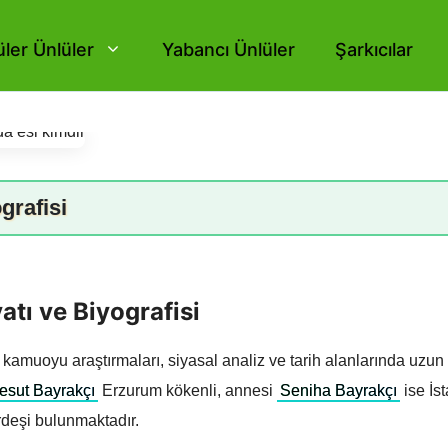
ler Ünlüler
Yabancı Ünlüler
Şarkıcılar
grafisi
tı ve Biyografisi
kamuoyu araştırmaları, siyasal analiz ve tarih alanlarında uzun y
esut Bayrakçı
Erzurum kökenli, annesi
Seniha Bayrakçı
ise İs
rdeşi bulunmaktadır.