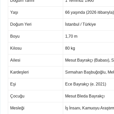
Doğum Tarihi
1 Temmuz 1960
Yaşı
66 yaşında (2026 itibarıyla)
Doğum Yeri
İstanbul / Türkiye
Boyu
1,70 m
Kilosu
80 kg
Ailesi
Mesut Bayrakçı (Babası), 
Kardeşleri
Sırmahan Başbuğoğlu, Me
Eşi
Ece Bayrakçı (e. 2021)
Çocuğu
Mesut Bleda Bayrakçı
Mesleği
İş İnsanı, Kamuoyu Araştır