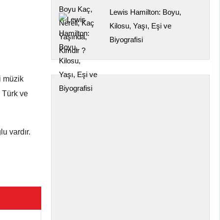
Lewis Hamilton: Boyu,
Kilosu, Yaşı, Eşi ve
Biyografisi
i müzik
k Türk ve
lu vardır.