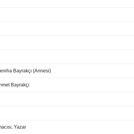
Seniha Bayrakçı (Annesi)
hmet Bayrakçı
macısı, Yazar