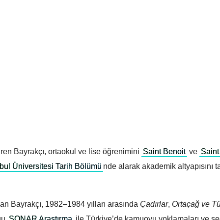
ren Bayrakçı, ortaokul ve lise öğrenimini
Saint Benoit
ve
Saint
nbul Üniversitesi Tarih Bölümü
nde alarak akademik altyapısını tar
kan Bayrakçı, 1982–1984 yılları arasında
Çadırlar
,
Ortaçağ ve Tü
uğu
SONAR Araştırma
ile Türkiye’de kamuoyu yoklamaları ve s