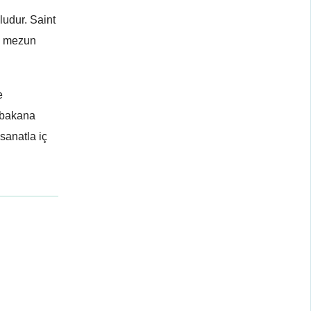
ludur. Saint
en mezun
e
aşbakana
sanatla iç