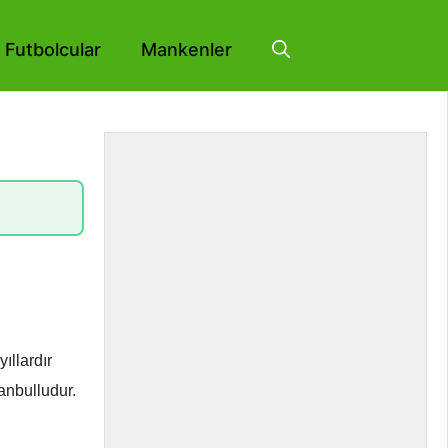
Futbolcular
Mankenler
ıllardır
tanbulludur.