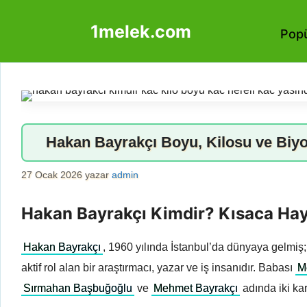
İçeriğe
1melek.com
atla
Popü
Hakan Bayrakçı Boyu, Kilosu ve Biyo
27 Ocak 2026
yazar
admin
Hakan Bayrakçı Kimdir? Kısaca Haya
Hakan Bayrakçı
, 1960 yılında İstanbul’da dünyaya gelmiş; 
aktif rol alan bir araştırmacı, yazar ve iş insanıdır. Babası
M
Sırmahan Başbuğoğlu
ve
Mehmet Bayrakçı
adında iki ka