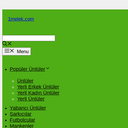
İçeriğe
atla
1melek.com
Menu
Popüler Ünlüler
Ünlüler
Yerli Erkek Ünlüler
Yerli Kadın Ünlüler
Yerli Ünlüler
Yabancı Ünlüler
Şarkıcılar
Futbolcular
Mankenler