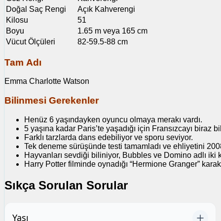
Doğal Saç Rengi
Açık Kahverengi
Kilosu
51
Boyu
1.65 m veya 165 cm
Vücut Ölçüleri
82-59.5-88 cm
Tam Adı
Emma Charlotte Watson
Bilinmesi Gerekenler
Henüz 6 yaşındayken oyuncu olmaya merakı vardı.
5 yaşına kadar Paris’te yaşadığı için Fransızcayı biraz bil
Farklı tarzlarda dans edebiliyor ve sporu seviyor.
Tek deneme sürüşünde testi tamamladı ve ehliyetini 2008 
Hayvanları sevdiği biliniyor, Bubbles ve Domino adlı iki 
Harry Potter filminde oynadığı “Hermione Granger” karakt
Sıkça Sorulan Sorular
Yaşı