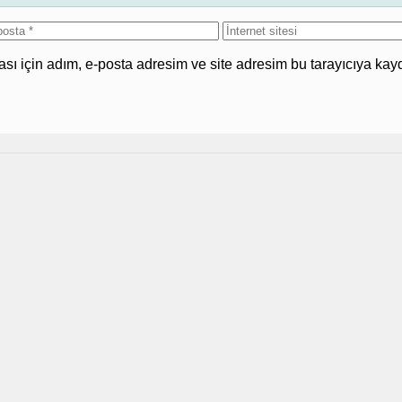
İnternet
sta
sitesi
ı için adım, e-posta adresim ve site adresim bu tarayıcıya kayd