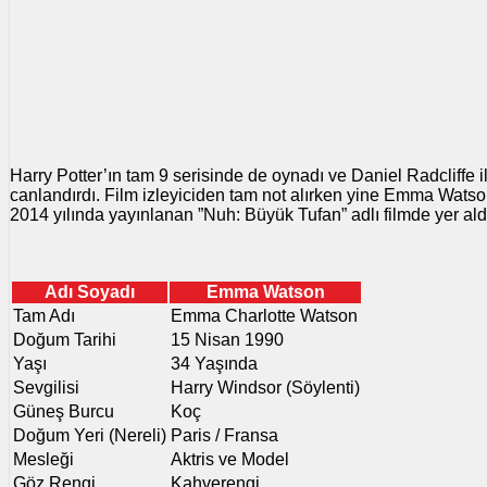
Harry Potter’ın tam 9 serisinde de oynadı ve Daniel Radcliffe i
canlandırdı. Film izleyiciden tam not alırken yine Emma Watso
2014 yılında yayınlanan ”Nuh: Büyük Tufan” adlı filmde yer ald
Adı Soyadı
Emma Watson
Tam Adı
Emma Charlotte Watson
Doğum Tarihi
15 Nisan 1990
Yaşı
34 Yaşında
Sevgilisi
Harry Windsor (Söylenti)
Güneş Burcu
Koç
Doğum Yeri (Nereli)
Paris / Fransa
Mesleği
Aktris ve Model
Göz Rengi
Kahverengi