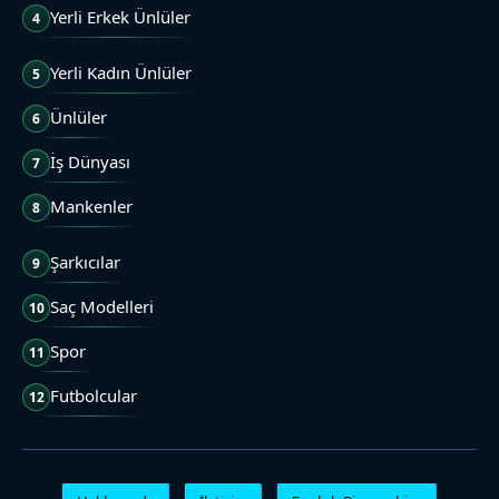
Yerli Erkek Ünlüler
4
Yerli Kadın Ünlüler
5
Ünlüler
6
İş Dünyası
7
Mankenler
8
Şarkıcılar
9
Saç Modelleri
10
Spor
11
Futbolcular
12