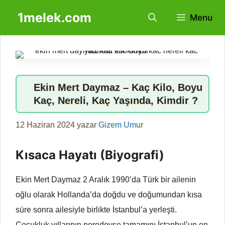
İçeriğe
1melek.com
Menu
atla
Ekin Mert Daymaz – Kaç Kilo, Boyu
Kaç, Nereli, Kaç Yaşında, Kimdir ?
12 Haziran 2024
yazar
Gizem Umur
Kısaca Hayatı (Biyografi)
Ekin Mert Daymaz 2 Aralık 1990’da Türk bir ailenin
oğlu olarak Hollanda’da doğdu ve doğumundan kısa
süre sonra ailesiyle birlikte İstanbul’a yerleşti.
Çocukluk yıllarının neredeyse tamamını İstanbul’un en