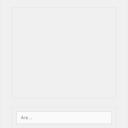
için
ara