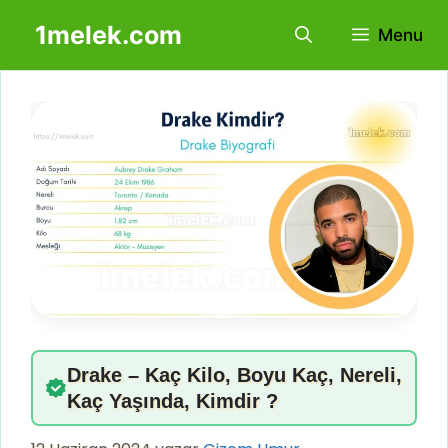
İçeriğe
1melek.com
Menu
atla
Drake – Kaç Kilo, Boyu Kaç, Nereli,
Kaç Yaşında, Kimdir ?