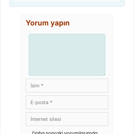
Yorum yapın
Yorum
İsim
E-
posta
İnternet
sitesi
Daha sonraki yorumlarımda