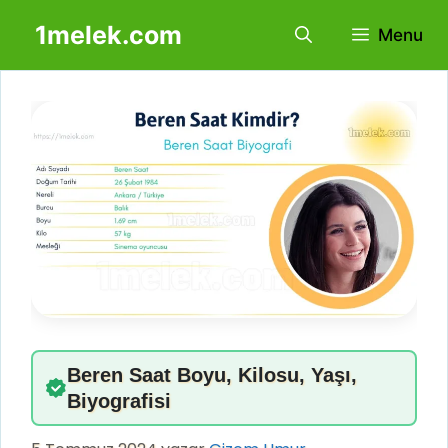
İçeriğe
1melek.com
Menu
atla
Beren Saat Boyu, Kilosu, Yaşı,
Biyografisi