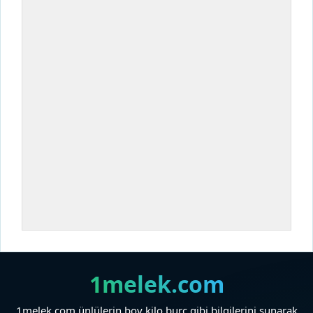
1melek.com
1melek.com ünlülerin boy kilo burç gibi bilgilerini sunarak