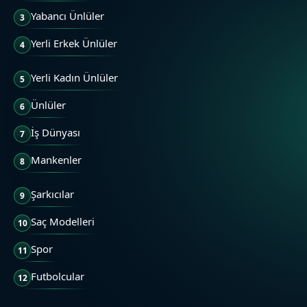
Yabancı Ünlüler
3
Yerli Erkek Ünlüler
4
Yerli Kadın Ünlüler
5
Ünlüler
6
İş Dünyası
7
Mankenler
8
Şarkıcılar
9
Saç Modelleri
10
Spor
11
Futbolcular
12