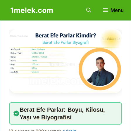
İçeriğe
1melek.com
Menu
atla
Berat Efe Parlar: Boyu, Kilosu,
Yaşı ve Biyografisi