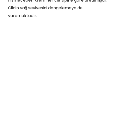
hizmet eden krem her cilt tipine göre üretilmiştir.
Cildin yağ seviyesini dengelemeye de
yaramaktadır.