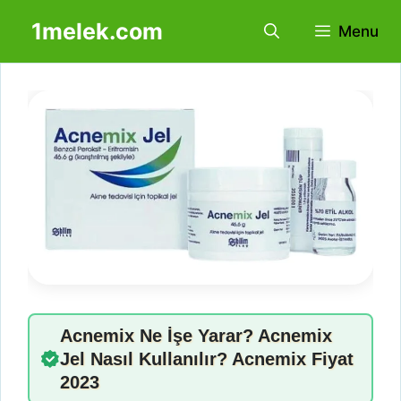
İçeriğe
1melek.com
Menu
atla
Acnemix Ne İşe Yarar? Acnemix
Jel Nasıl Kullanılır? Acnemix Fiyat
2023