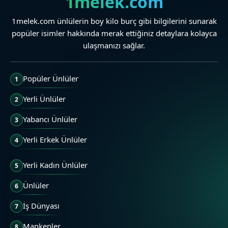
1melek.com
1melek.com ünlülerin boy kilo burç gibi bilgilerini sunarak
popüler isimler hakkında merak ettiğiniz detaylara kolayca
ulaşmanızı sağlar.
Popüler Ünlüler
1
Yerli Ünlüler
2
Yabancı Ünlüler
3
Yerli Erkek Ünlüler
4
Yerli Kadın Ünlüler
5
Ünlüler
6
İş Dünyası
7
Mankenler
8